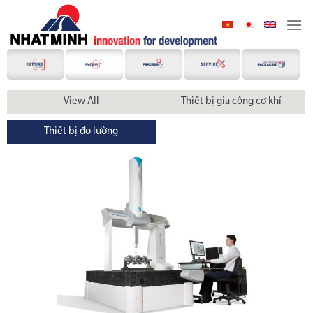
Skip
to
content
View All
Thiết bị gia công cơ khí
Thiết bị đo lường