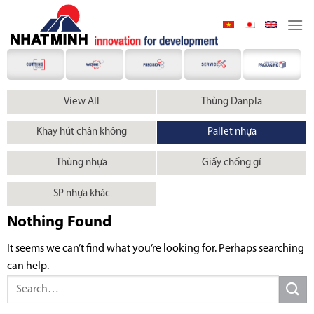
Skip
to
content
View All
Thùng Danpla
Khay hút chân không
Pallet nhựa
Thùng nhựa
Giấy chống gỉ
SP nhựa khác
Nothing Found
It seems we can’t find what you’re looking for. Perhaps searching
can help.