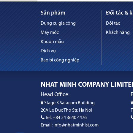
Sản phẩm
Đối tác & 
Dụng cụ gia công
Đối tác
Máy móc
Khách hàng
Khuôn mẫu
Dịch vụ
Bao bì công nghiệp
NHAT MINH COMPANY LIMITE
Head Office:
F
Stage 3 Safacom Building
20A Le Duc Tho Str, Ha Noi
T
Tel: +84 24 3640 4476
Email: info@nhatminhist.com