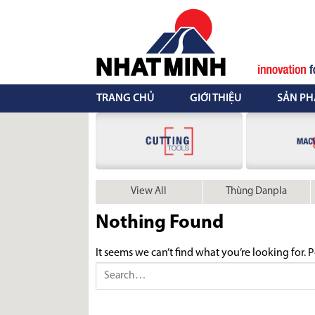
Skip
to
content
TRANG CHỦ
GIỚI THIỆU
SẢN P
View All
Thùng Danpla
Nothing Found
It seems we can’t find what you’re looking for. 