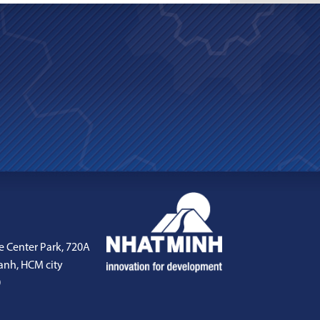
e Center Park, 720A
anh, HCM city
0