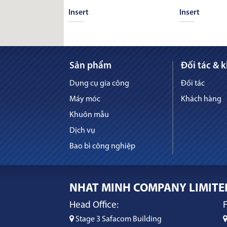
hựa chính xác
Insert
Insert
Sản phẩm
Đối tác & 
Dụng cụ gia công
Đối tác
Máy móc
Khách hàng
Khuôn mẫu
Dịch vụ
Bao bì công nghiệp
NHAT MINH COMPANY LIMITE
Head Office:
F
Stage 3 Safacom Building