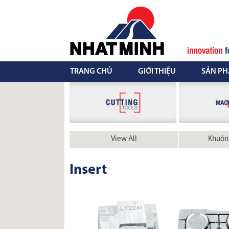
Skip
to
content
TRANG CHỦ
GIỚI THIỆU
SẢN P
View All
Khuôn
Insert